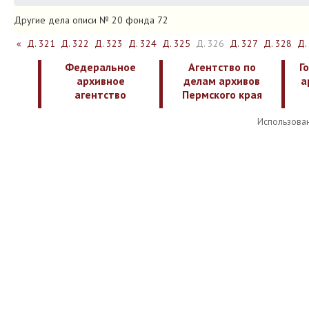
Другие дела описи № 20 фонда 72
«
Д. 321
Д. 322
Д. 323
Д. 324
Д. 325
Д. 326
Д. 327
Д. 328
Д.
Федеральное
Агентство по
Г
архивное
делам архивов
а
агентство
Пермского края
Использован