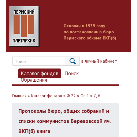
Основан в 1939 году
по постановлению бюро
Пермского обкома ВКП(б)
Вход в личный кабинет
Каталог фондов
Поиск
Обращения
Главная
»
Каталог фондов
»
Ф.72
»
Оп.1
»
Д.6
Протоколы бюро, общих собраний и
списки коммунистов Березовской яч.
ВКП(б) книга