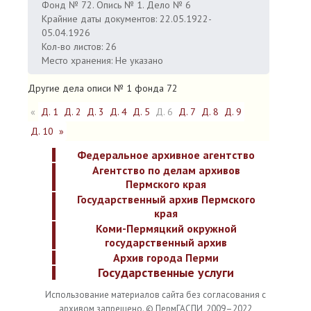
Фонд № 72. Опись № 1. Дело № 6
Крайние даты документов: 22.05.1922-
05.04.1926
Кол-во листов: 26
Место хранения: Не указано
Другие дела описи № 1 фонда 72
«
Д. 1
Д. 2
Д. 3
Д. 4
Д. 5
Д. 6
Д. 7
Д. 8
Д. 9
Д. 10
»
Федеральное архивное агентство
Агентство по делам архивов
Пермского края
Государственный архив Пермского
края
Коми-Пермяцкий окружной
государственный архив
Архив города Перми
Государственные услуги
Использование материалов сайта без согласования с
архивом запрещено. © ПермГАСПИ, 2009–2022