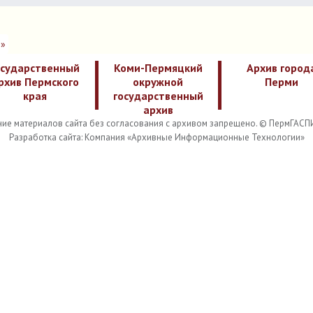
»
осударственный
Коми-Пермяцкий
Архив город
рхив Пермского
окружной
Перми
края
государственный
архив
ие материалов сайта без согласования с архивом запрещено. © ПермГАСП
Разработка сайта: Компания «Архивные Информационные Технологии»