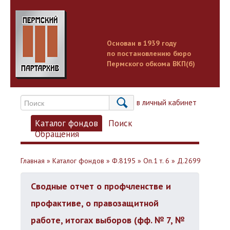
Основан в 1939 году
по постановлению бюро
Пермского обкома ВКП(б)
Вход в личный кабинет
Каталог фондов
Поиск
Обращения
Главная
»
Каталог фондов
»
Ф.8195
»
Оп.1 т. 6
»
Д.2699
Сводные отчет о профчленстве и
профактиве, о правозащитной
работе, итогах выборов (фф. № 7, №