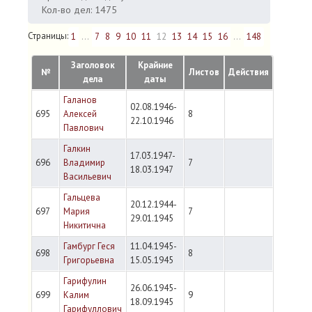
Кол-во дел: 1475
Страницы:
1
...
7
8
9
10
11
12
13
14
15
16
...
148
Заголовок
Крайние
№
Листов
Действия
дела
даты
Галанов
02.08.1946-
695
Алексей
8
22.10.1946
Павлович
Галкин
17.03.1947-
696
Владимир
7
18.03.1947
Васильевич
Гальцева
20.12.1944-
697
Мария
7
29.01.1945
Никитична
Гамбург Геся
11.04.1945-
698
8
Григорьевна
15.05.1945
Гарифулин
26.06.1945-
699
Калим
9
18.09.1945
Гарифуллович