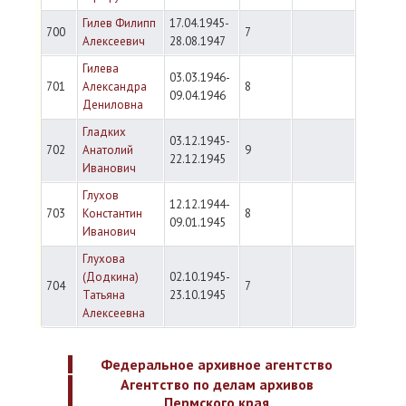
Гилев Филипп
17.04.1945-
700
7
Алексеевич
28.08.1947
Гилева
03.03.1946-
701
Александра
8
09.04.1946
Дениловна
Гладких
03.12.1945-
702
Анатолий
9
22.12.1945
Иванович
Глухов
12.12.1944-
703
Константин
8
09.01.1945
Иванович
Глухова
(Додкина)
02.10.1945-
704
7
Татьяна
23.10.1945
Алексеевна
Федеральное архивное агентство
Агентство по делам архивов
Пермского края