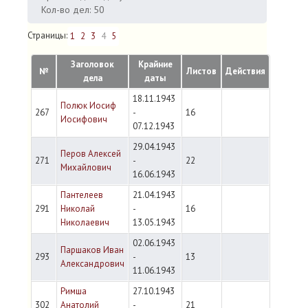
Кол-во дел: 50
Страницы:
1
2
3
4
5
Заголовок
Крайние
№
Листов
Действия
дела
даты
18.11.1943
Полюк Иосиф
267
-
16
Иосифович
07.12.1943
29.04.1943
Перов Алексей
271
-
22
Михайлович
16.06.1943
Пантелеев
21.04.1943
291
Николай
-
16
Николаевич
13.05.1943
02.06.1943
Паршаков Иван
293
-
13
Александрович
11.06.1943
Римша
27.10.1943
302
Анатолий
-
21