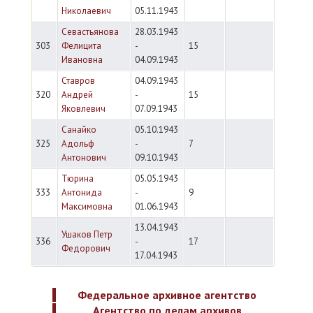
Николаевич
05.11.1943
Севастьянова
28.03.1943
303
Фелицита
-
15
Ивановна
04.09.1943
Ставров
04.09.1943
320
Андрей
-
15
Яковлевич
07.09.1943
Санайко
05.10.1943
325
Адольф
-
7
Антонович
09.10.1943
Тюрина
05.05.1943
333
Антонида
-
9
Максимовна
01.06.1943
13.04.1943
Ушаков Петр
336
-
17
Федорович
17.04.1943
Федеральное архивное агентство
Агентство по делам архивов