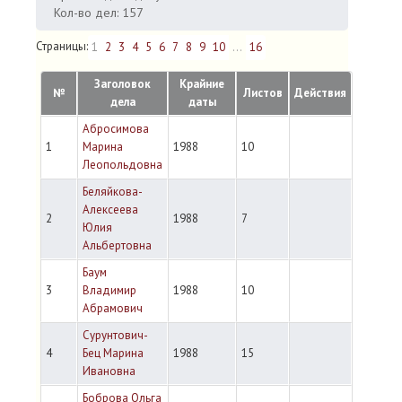
Кол-во дел: 157
Страницы:
1
2
3
4
5
6
7
8
9
10
...
16
Заголовок
Крайние
№
Листов
Действия
дела
даты
Абросимова
1
Марина
1988
10
Леопольдовна
Беляйкова-
Алексеева
2
1988
7
Юлия
Альбертовна
Баум
3
Владимир
1988
10
Абрамович
Сурунтович-
4
Бец Марина
1988
15
Ивановна
Боброва Ольга