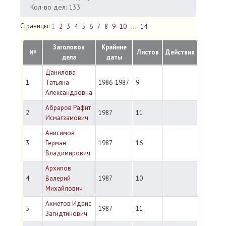
Кол-во дел: 133
Страницы:
1
2
3
4
5
6
7
8
9
10
...
14
Заголовок
Крайние
№
Листов
Действия
дела
даты
Данилова
1
Татьяна
1986-1987
9
Александровна
Абраров Рафит
2
1987
11
Исмагзамович
Анисимов
3
Герман
1987
16
Владимирович
Архипов
4
Валерий
1987
10
Михайлович
Ахметов Идрис
5
1987
11
Загидтинович