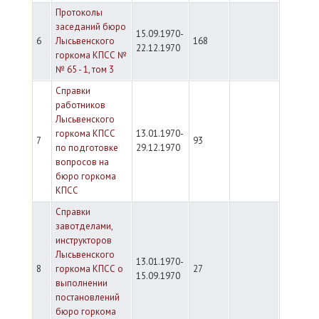
Протоколы
заседаний бюро
15.09.1970-
6
Лысьвенского
168
22.12.1970
горкома КПСС №
№ 65 - 1, том 3
Справки
работников
Лысьвенского
горкома КПСС
13.01.1970-
7
93
по подготовке
29.12.1970
вопросов на
бюро горкома
КПСС
Справки
завотделами,
инструкторов
Лысьвенского
13.01.1970-
8
горкома КПСС о
27
15.09.1970
выполнении
постановлений
бюро горкома