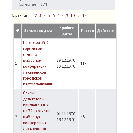
Кол-во дел: 171
Страницы:
1
2
3
4
5
6
7
8
9
10
...
18
Крайние
№
Заголовок дела
Листов
Действия
даты
Протокол 39-й
городской
отчетно-
выборной
19.12.1970-
1
117
конференции
19.12.1970
Лысьвенской
городской
парторганизации
Списки
делегатов и
приглашенных
на 39-ю отчетно-
01.11.1970-
2
выборную
46
19.12.1970
конференцию
Лысьвенской