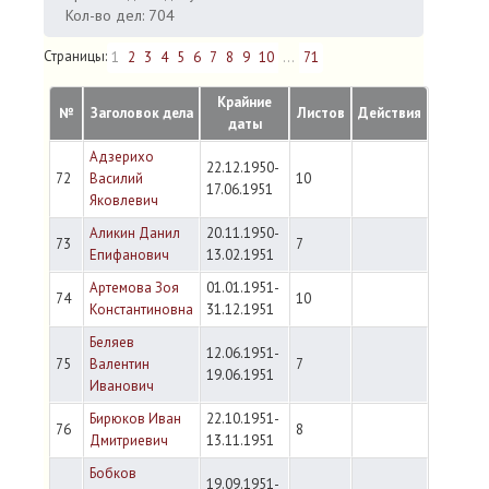
Кол-во дел: 704
Страницы:
1
2
3
4
5
6
7
8
9
10
...
71
Крайние
№
Заголовок дела
Листов
Действия
даты
Адзерихо
22.12.1950-
72
Василий
10
17.06.1951
Яковлевич
Аликин Данил
20.11.1950-
73
7
Епифанович
13.02.1951
Артемова Зоя
01.01.1951-
74
10
Константиновна
31.12.1951
Беляев
12.06.1951-
75
Валентин
7
19.06.1951
Иванович
Бирюков Иван
22.10.1951-
76
8
Дмитриевич
13.11.1951
Бобков
19.09.1951-