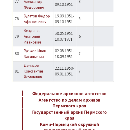
77
Александр
8
09.10.1951
Федорович
Булатов Федор
19.09.1951-
78
8
Афанасьевич
09.10.1951
Везденев
30.05.1951-
79
Анатолий
6
10.07.1951
Иванович
Гуськов Иван
02.08.1951-
80
7
Васильевич
18.09.1951
Денисов
22.11.1950-
81
Константин
7
09.01.1951
Яковлевич
Федеральное архивное агентство
Агентство по делам архивов
Пермского края
Государственный архив Пермского
края
Коми-Пермяцкий окружной