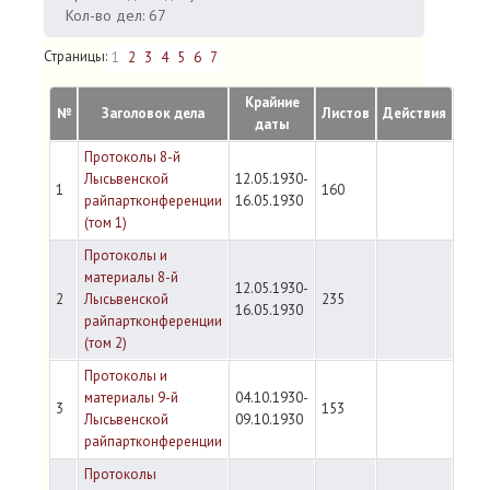
Кол-во дел: 67
Страницы:
1
2
3
4
5
6
7
Крайние
№
Заголовок дела
Листов
Действия
даты
Протоколы 8-й
Лысьвенской
12.05.1930-
1
160
райпартконференции
16.05.1930
(том 1)
Протоколы и
материалы 8-й
12.05.1930-
2
Лысьвенской
235
16.05.1930
райпартконференции
(том 2)
Протоколы и
материалы 9-й
04.10.1930-
3
153
Лысьвенской
09.10.1930
райпартконференции
Протоколы