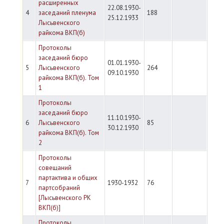
расширенных
22.08.1930-
4
заседаний пленума
188
25.12.1933
Лысьвенского
райкома ВКП(б)
Протоколы
заседаний бюро
01.01.1930-
5
Лысьвенского
264
09.10.1930
райкома ВКП(б). Том
1
Протоколы
заседаний бюро
11.10.1930-
6
Лысьвенского
85
30.12.1930
райкома ВКП(б). Том
2
Протоколы
совещаний
партактива и общих
7
1930-1932
76
партсобраний
[Лысьвенского РК
ВКП(б)]
Протоколы