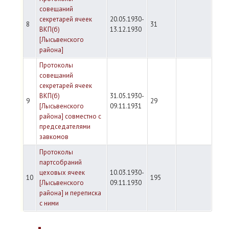
совещаний
секретарей ячеек
20.05.1930-
8
31
ВКП(б)
13.12.1930
[Лысьвенского
района]
Протоколы
совещаний
секретарей ячеек
ВКП(б)
31.05.1930-
9
29
[Лысьвенского
09.11.1931
района] совместно с
председателями
завкомов
Протоколы
партсобраний
цеховых ячеек
10.03.1930-
10
195
[Лысьвенского
09.11.1930
района] и переписка
с ними