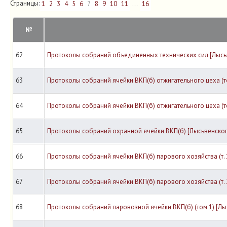
Страницы:
1
2
3
4
5
6
7
8
9
10
11
...
16
№
62
Протоколы собраний объединенных технических сил [Лысь
63
Протоколы собраний ячейки ВКП(б) отжигательного цеха (т
64
Протоколы собраний ячейки ВКП(б) отжигательного цеха (т
65
Протоколы собраний охранной ячейки ВКП(б) [Лысьвенског
66
Протоколы собраний ячейки ВКП(б) парового хозяйства (т. 
67
Протоколы собраний ячейки ВКП(б) парового хозяйства (т. 
68
Протоколы собраний паровозной ячейки ВКП(б) (том 1) [Лы