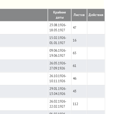
Крайние
Листов
Действия
даты
23.08.1926-
47
18.05.1927
15.02.1926-
16
01.01.1927
09.06.1926-
65
19.06.1927
26.05.1926-
61
27.09.1926
26.10.1926-
46
10.11.1926
29.01.1926-
43
13.04.1926
26.02.1926-
112
22.02.1927