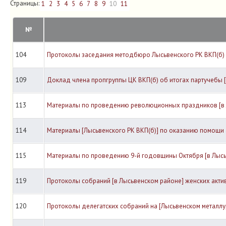
Страницы:
1
2
3
4
5
6
7
8
9
10
11
№
104
Протоколы заседания методбюро Лысьвенского РК ВКП(б)
109
Доклад члена пропгруппы ЦК ВКП(б) об итогах партучебы 
113
Материалы по проведению революционных праздников [в 
114
Материалы [Лысьвенского РК ВКП(б)] по оказанию помощи 
115
Материалы по проведению 9-й годовщины Октября [в Лысь
119
Протоколы собраний [в Лысьвенском районе] женских акти
120
Протоколы делегатских собраний на [Лысьвенском металлу