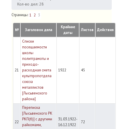
Кол-во дел: 28
Страницы:
1
2
3
Крайние
№
Заголовок дела
Листов
Действия
даты
Списки
посещаемости
школы
политграмоты и
приходо-
21
расходная смета
1922
45
культпропотдела
союза
металлистов
[Лысьвенского
района]
Переписка
[Лысьвенского РК
РКП(б)] с другими
31.03.1922-
22
72
райкомами,
16.12.1922