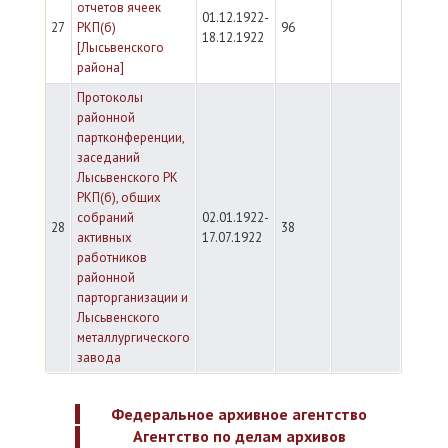
отчетов ячеек
01.12.1922-
27
РКП(б)
96
18.12.1922
[Лысьвенского
района]
Протоколы
районной
партконференции,
заседаний
Лысьвенского РК
РКП(б), общих
собраний
02.01.1922-
28
38
активных
17.07.1922
работников
районной
парторганизации и
Лысьвенского
металлургического
завода
Федеральное архивное агентство
Агентство по делам архивов