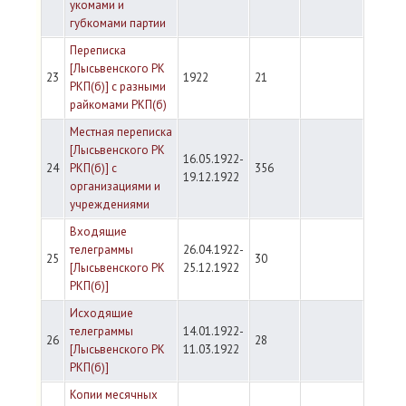
укомами и
губкомами партии
Переписка
[Лысьвенского РК
23
1922
21
РКП(б)] с разными
райкомами РКП(б)
Местная переписка
[Лысьвенского РК
16.05.1922-
24
РКП(б)] с
356
19.12.1922
организациями и
учреждениями
Входящие
телеграммы
26.04.1922-
25
30
[Лысьвенского РК
25.12.1922
РКП(б)]
Исходящие
телеграммы
14.01.1922-
26
28
[Лысьвенского РК
11.03.1922
РКП(б)]
Копии месячных