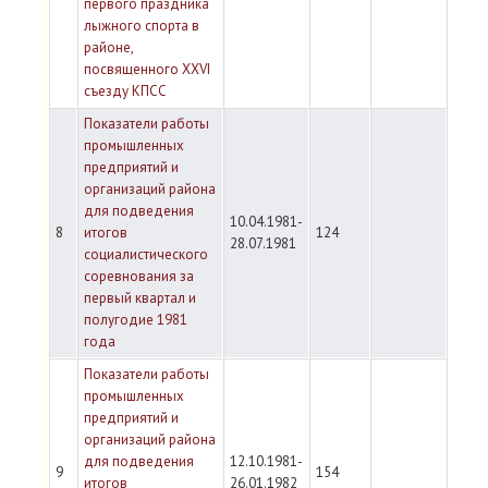
первого праздника
лыжного спорта в
районе,
посвященного XXVI
съезду КПСС
Показатели работы
промышленных
предприятий и
организаций района
для подведения
10.04.1981-
8
итогов
124
28.07.1981
социалистического
соревнования за
первый квартал и
полугодие 1981
года
Показатели работы
промышленных
предприятий и
организаций района
для подведения
12.10.1981-
9
154
итогов
26.01.1982