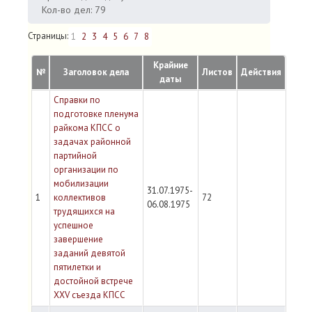
Кол-во дел: 79
Страницы:
1
2
3
4
5
6
7
8
Крайние
№
Заголовок дела
Листов
Действия
даты
Справки по
подготовке пленума
райкома КПСС о
задачах районной
партийной
организации по
мобилизации
31.07.1975-
1
коллективов
72
06.08.1975
трудящихся на
успешное
завершение
заданий девятой
пятилетки и
достойной встрече
XXV съезда КПСС