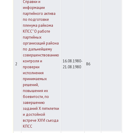
Справки и
информации
партийного актива
по подготовке
пленума райкома
КПСС" О работе
партийных
организаций района
по дальнейшему
совершенствованию
контроля и
16.08.1980-
2
86
проверки
21.08.1980
исполнения
принимаемых
решений,
повышения их
боевитости, по
завершению
заданий X пятилетки
и достойной
встрече XXVI съезда
КПСС