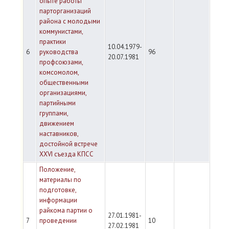
опыте работы
парторганизаций
района с молодыми
коммунистами,
практики
10.04.1979-
6
руководства
96
20.07.1981
профсоюзами,
комсомолом,
общественными
организациями,
партийными
группами,
движением
наставников,
достойной встрече
XXVI съезда КПСС
Положение,
материалы по
подготовке,
информации
райкома партии о
27.01.1981-
7
проведении
10
27.02.1981