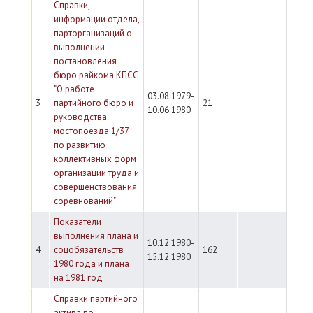
Справки,
информации отдела,
парторганизаций о
выполнении
постановления
бюро райкома КПСС
"О работе
03.08.1979-
3
партийного бюро и
21
10.06.1980
руководства
мостопоезда 1/37
по развитию
коллективных форм
организации труда и
совершенствования
соревнований"
Показатели
выполнения плана и
10.12.1980-
4
соцобязательств
162
15.12.1980
1980 года и плана
на 1981 год
Справки партийного
актива по