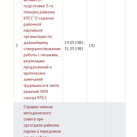
подготовке 3-го
пленума райкома
КПСС" О задачах
районной
партийной
организации по
дальнейшему
19.03.1981-
5
192
совершенствованию
31.03.1981
работы с письмами,
реализации
предложений и
критических
замечаний
трудящихся в свете
решений XXVI
съезда КПСС
Справки членов
методического
совета при
орготделе райкома
партии о передовом