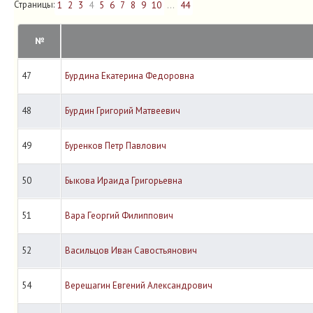
Страницы:
1
2
3
4
5
6
7
8
9
10
...
44
№
47
Бурдина Екатерина Федоровна
48
Бурдин Григорий Матвеевич
49
Буренков Петр Павлович
50
Быкова Ираида Григорьевна
51
Вара Георгий Филиппович
52
Васильцов Иван Савостьянович
54
Верещагин Евгений Александрович