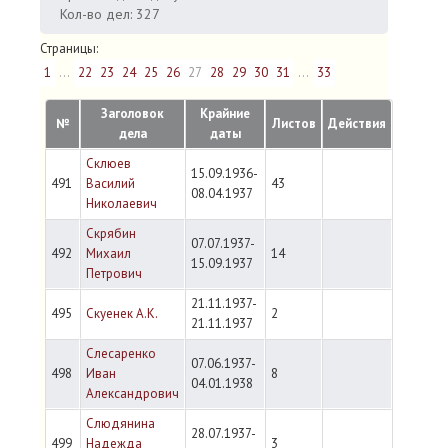
Кол-во дел: 327
Страницы:
1
...
22
23
24
25
26
27
28
29
30
31
...
33
Заголовок
Крайние
№
Листов
Действия
дела
даты
Склюев
15.09.1936-
491
Василий
43
08.04.1937
Николаевич
Скрябин
07.07.1937-
492
Михаил
14
15.09.1937
Петрович
21.11.1937-
495
Скуенек А.К.
2
21.11.1937
Слесаренко
07.06.1937-
498
Иван
8
04.01.1938
Александрович
Слюдянина
28.07.1937-
499
Надежда
3