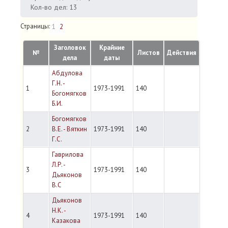
Кол-во дел: 13
Страницы:
1
2
Заголовок
Крайние
№
Листов
Действия
дела
даты
Абдулова
Г.Н. -
1
1973-1991
140
Богомягков
Б.И.
Богомягков
2
В.Е. - Вяткин
1973-1991
140
Г.С.
Гаврилова
Л.Р. -
3
1973-1991
140
Дьяконов
B.C
Дьяконов
Н.К. -
4
1973-1991
140
Казакова