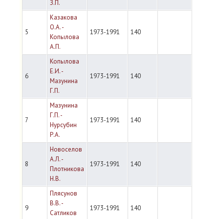
З.П.
Казакова
О.А. -
5
1973-1991
140
Копылова
А.П.
Копылова
Е.И. -
6
1973-1991
140
Мазунина
Г.П.
Мазунина
Г.П. -
7
1973-1991
140
Нурсубин
Р.А.
Новоселов
A.Л. -
8
1973-1991
140
Плотникова
Н.В.
Плясунов
В.В. -
9
1973-1991
140
Сатликов