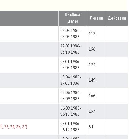
Крайние
Листов
Действия
даты
08.04.1986-
112
08.04.1986
22.07.1986-
156
03.10.1986
07.01.1986-
124
18.03.1986
15.04.1986-
149
27.05.1986
05.06.1986-
166
05.09.1986
16.09.1986-
157
16.12.1986
07.01.1986-
22, 24, 25, 27)
54
16.12.1986