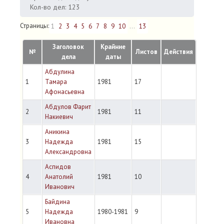
Кол-во дел: 123
Страницы:
1
2
3
4
5
6
7
8
9
10
...
13
Заголовок
Крайние
№
Листов
Действия
дела
даты
Абдулина
1
Тамара
1981
17
Афонасьевна
Абдулов Фарит
2
1981
11
Накиевич
Аникина
3
Надежда
1981
15
Александровна
Аспидов
4
Анатолий
1981
10
Иванович
Байдина
5
Надежда
1980-1981
9
Ивановна