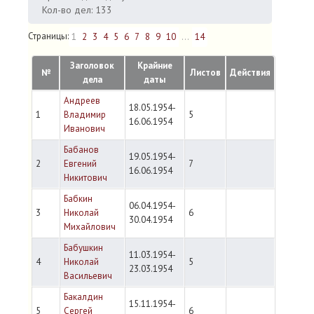
Кол-во дел: 133
Страницы:
1
2
3
4
5
6
7
8
9
10
...
14
Заголовок
Крайние
№
Листов
Действия
дела
даты
Андреев
18.05.1954-
1
Владимир
5
16.06.1954
Иванович
Бабанов
19.05.1954-
2
Евгений
7
16.06.1954
Никитович
Бабкин
06.04.1954-
3
Николай
6
30.04.1954
Михайлович
Бабушкин
11.03.1954-
4
Николай
5
23.03.1954
Васильевич
Бакалдин
15.11.1954-
5
Сергей
6