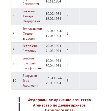
16.11.1954
Семенович
Баннова
10.09.1954-
6
Тамара
6
16.09.1954
Федоровна
Белильщиков
09.04.1954-
7
Федор
5
13.04.1954
Егорович
Белов Иван
20.03.1954-
8
5
Петрович
21.05.1954
Болотов
10.04.1954-
9
Григорий
5
30.04.1954
Никифорович
Вахрушев
07.04.1954-
10
Егор
5
21.05.1954
Яковлевич
Федеральное архивное агентство
Агентство по делам архивов
Пермского края