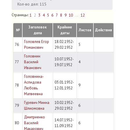
Кол-во дел: 115
Страницы:
1
2
3
4
5
6
7
8
9
10
...
12
Заголовок
Крайние
№
Листов
Действия
дела
даты
Головлев Егор
18.02.1952-
76
5
Романович
29.02.1952
Головнин
10.07.1952-
77
Василий
4
19.07.1952
Иванович
Головнина-
Аспидова
03.01.1952-
78
9
Любовь
12.01.1952
Матвеевна
Гуревич Минна
10.02.1952-
79
6
Шлиомовна
29.02.1952
Дмитриенко
14.07.1952-
80
Василий
6
11.09.1952
Макарович