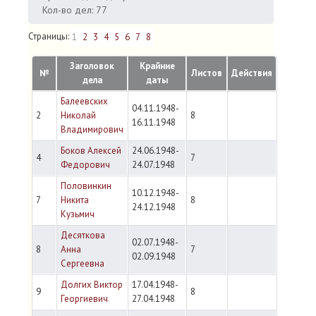
Кол-во дел: 77
Страницы:
1
2
3
4
5
6
7
8
Заголовок
Крайние
№
Листов
Действия
дела
даты
Балеевских
04.11.1948-
2
Николай
8
16.11.1948
Владимирович
Боков Алексей
24.06.1948-
4
7
Федорович
24.07.1948
Половинкин
10.12.1948-
7
Никита
8
24.12.1948
Кузьмич
Десяткова
02.07.1948-
8
Анна
7
02.09.1948
Сергеевна
Долгих Виктор
17.04.1948-
9
8
Георгиевич
27.04.1948