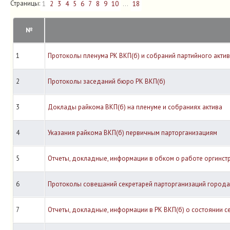
Страницы:
1
2
3
4
5
6
7
8
9
10
...
18
№
1
Протоколы пленума РК ВКП(б) и собраний партийного акти
2
Протоколы заседаний бюро РК ВКП(б)
3
Доклады райкома ВКП(б) на пленуме и собраниях актива
4
Указания райкома ВКП(б) первичным парторганизациям
5
Отчеты, докладные, информации в обком о работе оргинст
6
Протоколы совещаний секретарей парторганизаций города
7
Отчеты, докладные, информации в РК ВКП(б) о состоянии с