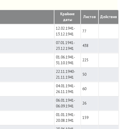
Крайние
Листов
Действия
даты
12.02.1941-
77
13.12.1941
07.01.1941-
438
23.12.1941
01.06.1941-
225
31.10.1941
22.11.1940-
50
21.11.1941
04.01.1941-
60
26.11.1941
06.01.1941-
26
06.09.1941
01.01.1941-
159
20.08.1941