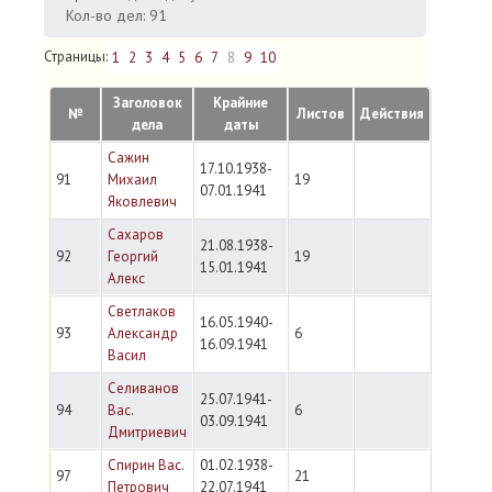
Кол-во дел: 91
Страницы:
1
2
3
4
5
6
7
8
9
10
Заголовок
Крайние
№
Листов
Действия
дела
даты
Сажин
17.10.1938-
91
Михаил
19
07.01.1941
Яковлевич
Сахаров
21.08.1938-
92
Георгий
19
15.01.1941
Алекс
Светлаков
16.05.1940-
93
Александр
6
16.09.1941
Васил
Селиванов
25.07.1941-
94
Вас.
6
03.09.1941
Дмитриевич
Спирин Вас.
01.02.1938-
97
21
Петрович
22.07.1941