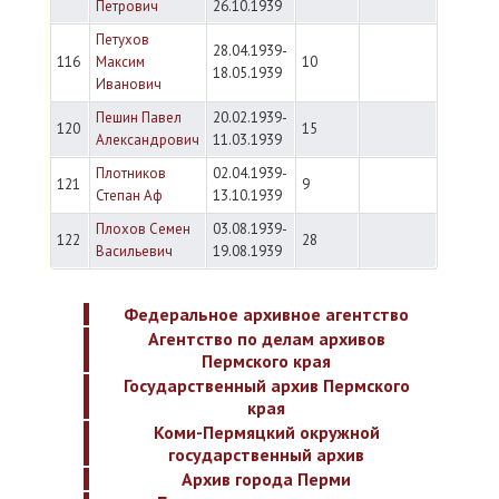
Петрович
26.10.1939
Петухов
28.04.1939-
116
Максим
10
18.05.1939
Иванович
Пешин Павел
20.02.1939-
120
15
Александрович
11.03.1939
Плотников
02.04.1939-
121
9
Степан Аф
13.10.1939
Плохов Семен
03.08.1939-
122
28
Васильевич
19.08.1939
Федеральное архивное агентство
Агентство по делам архивов
Пермского края
Государственный архив Пермского
края
Коми-Пермяцкий окружной
государственный архив
Архив города Перми