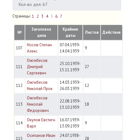
Кол-во дел: 67
Страницы:
1
2
3
4
5
6
7
Заголовок
Крайние
№
Листов
Действия
дела
даты
Носов Степан
07.04.1939-
107
9
Алекс
14.04.1939
Ожгибесов
25.10.1939-
111
Дмитрий
27
15.11.1939
Сергеевич
Ожгибесов
14.03.1939-
112
12
Николай Прок
26.03.1939
Ожгибесов
22.08.1939-
113
Николай
18
13.10.1939
Федорович
Окулов Евстигн.
16.07.1939-
114
9
Варл
13.09.1939
Осипанов Иван
24.07.1938-
115
28