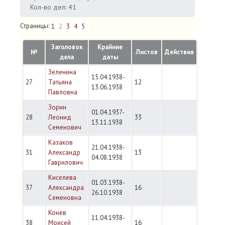
Кол-во дел: 41
Страницы:
1
2
3
4
5
Заголовок
Крайние
№
Листов
Действия
дела
даты
Зеленина
15.04.1938-
27
Татьяна
12
13.06.1938
Павловна
Зорин
01.04.1937-
28
Леонид
33
13.11.1938
Семенович
Казаков
21.04.1938-
31
Александр
13
04.08.1938
Гаврилович
Киселева
01.03.1938-
37
Александра
16
26.10.1938
Семеновна
Конев
11.04.1938-
38
Моисей
16