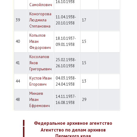
16.10.1938
Самойлович
Коногорова
11.04.1938-
39
Людмила
17
20.10.1938
Степановна
Копылов
18.10.1937-
40
Иван
15
09.01.1938
Федорович
Косолапов
25.02.1938-
41
Яков
15
26.10.1938
Григорьевич
Кустов Иван
04.03.1938-
44
13
Егорович
24.04.1938
Минаев
14.11.1937-
48
Иван
29
16.08.1938
Ефремович
Федеральное архивное агентство
Агентство по делам архивов
Пермского края