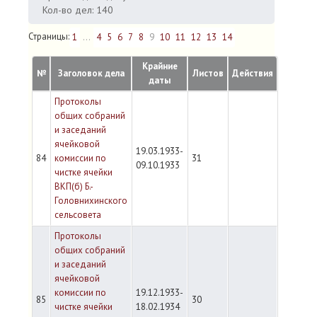
Кол-во дел: 140
Страницы:
1
...
4
5
6
7
8
9
10
11
12
13
14
Крайние
№
Заголовок дела
Листов
Действия
даты
Протоколы
общих собраний
и заседаний
ячейковой
19.03.1933-
84
комиссии по
31
09.10.1933
чистке ячейки
ВКП(б) Б.-
Головнихинского
сельсовета
Протоколы
общих собраний
и заседаний
ячейковой
комиссии по
19.12.1933-
85
30
чистке ячейки
18.02.1934