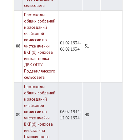
сельсовета
Протоколы
общих собраний
и заседаний
ячейковой
комиссии по
01.02.1934-
88
чистке ячейки
51
06.02.1934
ВКП(б) колхоза
им. кав. полка
ДВК ОГПУ
Подземлянского
сельсовета
Протоколы
общих собраний
и заседаний
ячейковой
комиссии по
06.02.1934-
89
48
чистке ячейки
12.02.1934
ВКП(б) колхоза
им. Сталина
Пташкинского