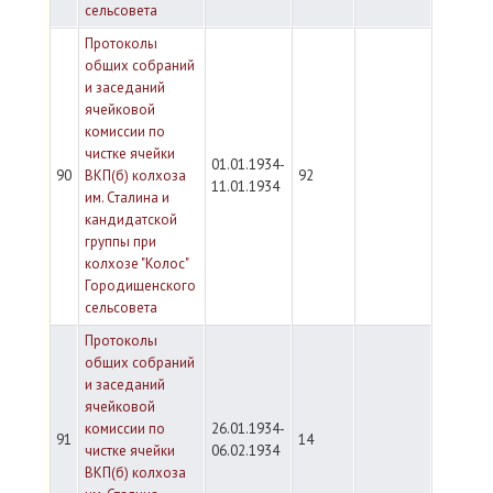
сельсовета
Протоколы
общих собраний
и заседаний
ячейковой
комиссии по
чистке ячейки
01.01.1934-
90
ВКП(б) колхоза
92
11.01.1934
им. Сталина и
кандидатской
группы при
колхозе "Колос"
Городищенского
сельсовета
Протоколы
общих собраний
и заседаний
ячейковой
комиссии по
26.01.1934-
91
14
чистке ячейки
06.02.1934
ВКП(б) колхоза