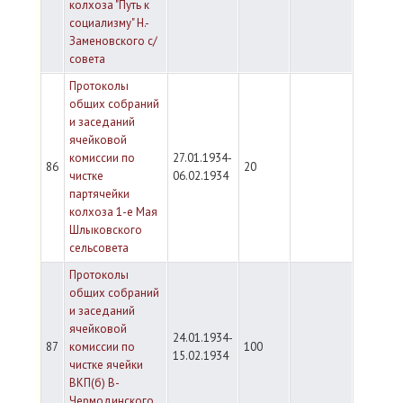
колхоза "Путь к
социализму" Н.-
Заменовского с/
совета
Протоколы
общих собраний
и заседаний
ячейковой
комиссии по
27.01.1934-
86
20
чистке
06.02.1934
партячейки
колхоза 1-е Мая
Шлыковского
сельсовета
Протоколы
общих собраний
и заседаний
ячейковой
24.01.1934-
87
комиссии по
100
15.02.1934
чистке ячейки
ВКП(б) В-
Чермодинского