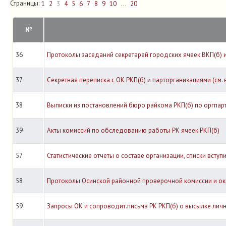
Страницы:
1
2
3
4
5
6
7
8
9
10
...
20
№
36
Протоколы заседаний секретарей городских ячеек ВКП(б) 
37
Секретная переписка с ОК РКП(б) и парторганизациями (см. 
38
Выписки из постановлений бюро райкома РКП(б) по оргпар
39
Акты комиссий по обследованию работы РК ячеек РКП(б)
57
Статистические отчеты о составе организации, списки вступ
58
Протоколы Осинской районной проверочной комиссии и ок
59
Запросы ОК и сопроводит.письма РК РКП(б) о высылке лич