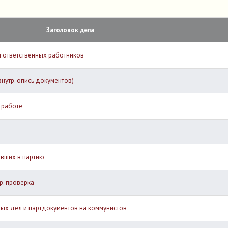
Заголовок дела
и ответственных работников
внутр. опись документов)
тработе
ивших в партию
р. проверка
ных дел и партдокументов на коммунистов