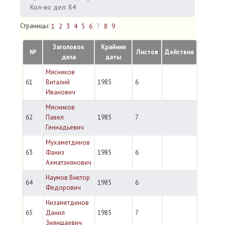
Кол-во дел: 84
Страницы:
1
2
3
4
5
6
7
8
9
Заголовок
Крайние
№
Листов
Действия
дела
даты
Мясников
61
Виталий
1985
6
Иванович
Мясников
62
Павел
1985
7
Геннадьевич
Мухаметдинов
63
Фаниз
1985
6
Ахматзиянович
Наумов Виктор
64
1985
6
Федорович
Низаметдинов
65
Данил
1985
7
Зияншаевич