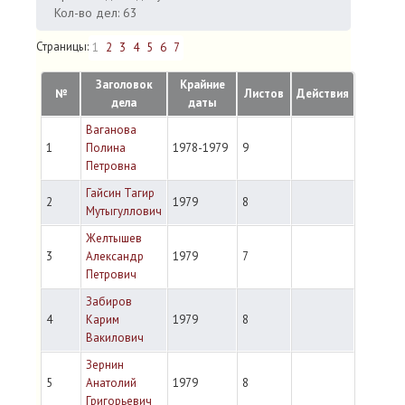
Кол-во дел: 63
Страницы:
1
2
3
4
5
6
7
Заголовок
Крайние
№
Листов
Действия
дела
даты
Ваганова
1
Полина
1978-1979
9
Петровна
Гайсин Тагир
2
1979
8
Мутыгуллович
Желтышев
3
Александр
1979
7
Петрович
Забиров
4
Карим
1979
8
Вакилович
Зернин
5
Анатолий
1979
8
Григорьевич