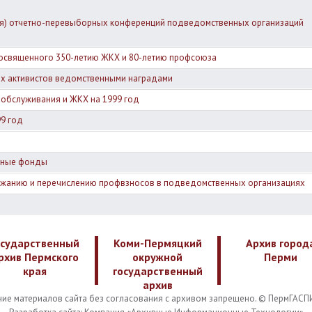
ция) отчетно-перевыборных конференций подведомственных организаций
освященного 350-летию ЖКХ и 80-летию профсоюза
ях активистов ведомственными наградами
 обслуживания и ЖКХ на 1999 год
99 год
тные фонды
держанию и перечислению профвзносов в подведомственных организациях
осударственный
Коми-Пермяцкий
Архив город
рхив Пермского
окружной
Перми
края
государственный
архив
ие материалов сайта без согласования с архивом запрещено. © ПермГАСП