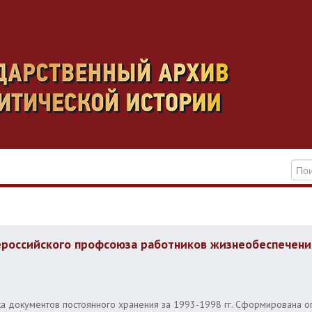
оссийского профсоюза работников жизнеобеспечения
тка документов постоянного хранения за 1993-1998 гг. Сформирована 