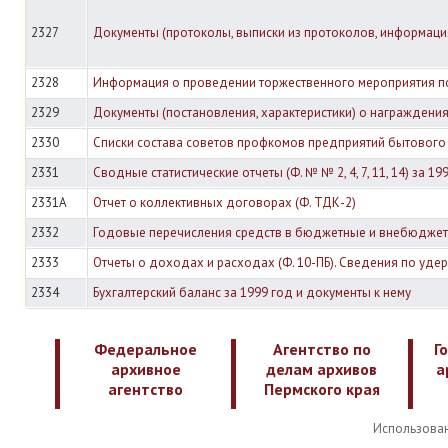
2327
Документы (протоколы, выписки из протоколов, информа
2328
Информация о проведении торжественного мероприятия п
2329
Документы (постановления, характеристики) о награждени
2330
Списки состава советов профкомов предприятий бытового
2331
Сводные статистические отчеты (Ф. № № 2, 4, 7, 11, 14) за 19
2331А
Отчет о коллективных договорах (Ф. ТДК-2)
2332
Годовые перечисления средств в бюджетные и внебюдже
2333
Отчеты о доходах и расходах (Ф. 10-ПБ). Сведения по у
2334
Бухгалтерский баланс за 1999 год и документы к нему
Федеральное
Агентство по
Г
архивное
делам архивов
а
агентство
Пермского края
Использован