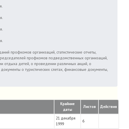
я.
я.
я.
я.
аний профкомов организаций, статистические отчеты,
председателей профкомов подведомственных организаций,
 отдыха детей, о проведении различных акций, о
 документы о туристических слетах, финансовые документы,
Крайние
Листов
Действия
даты
21 декабря
6
1999