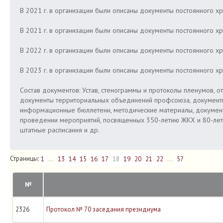
В 2021 г. в организации были описаны документы постоянного хра
В 2021 г. в организации были описаны документы постоянного хра
В 2022 г. в организации были описаны документы постоянного хра
В 2023 г. в организации были описаны документы постоянного хра
Состав документов: Устав, стенограммы и протоколы пленумов, 
документы территориальных объединений профсоюза, документ
информационные бюллетени, методические материалы, документы
проведении мероприятий, посвященных 350-летию ЖКХ и 80-летию
штатные расписания и др.
Страницы:
1
...
13
14
15
16
17
18
19
20
21
22
...
57
№
2326
Протокол № 70 заседания президиума