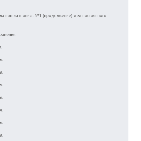
ела вошли в опись №1 (продолжение) дел постоянного
ранения.
я.
я.
я.
я.
я.
я.
я.
я.