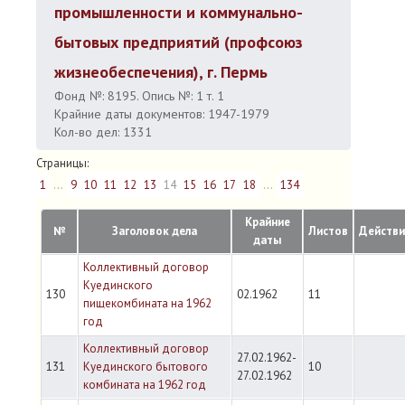
промышленности и коммунально-
бытовых предприятий (профсоюз
жизнеобеспечения), г. Пермь
Фонд №: 8195. Опись №: 1 т. 1
Крайние даты документов: 1947-1979
Кол-во дел: 1331
Страницы:
1
...
9
10
11
12
13
14
15
16
17
18
...
134
Крайние
№
Заголовок дела
Листов
Действи
даты
Коллективный договор
Куединского
130
02.1962
11
пищекомбината на 1962
год
Коллективный договор
27.02.1962-
131
Куединского бытового
10
27.02.1962
комбината на 1962 год