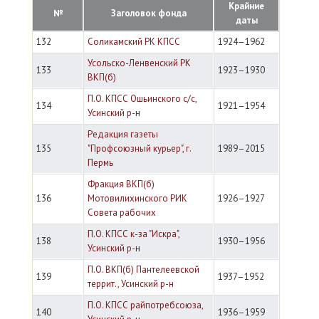
Крайние
№
Заголовок фонда
даты
132
Соликамский РК КПСС
1924–1962
Усольско-Ленвенский РК
133
1923–1930
ВКП(б)
П.О. КПСС Ошьинского с/с,
134
1921–1954
Усинский р-н
Редакция газеты
135
"Профсоюзный курьер", г.
1989–2015
Пермь
Фракция ВКП(б)
136
Мотовилихинского РИК
1926–1927
Совета рабочих
П.О. КПСС к-за "Искра",
138
1930–1956
Усинский р-н
П.О. ВКП(б) Пантелеевской
139
1937–1952
террит., Усинский р-н
П.О. КПСС райпотребсоюза,
140
1936–1959