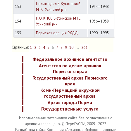
Политотдел Б-Кустовской
153
1934–1948
МТС, Усинский р-н
П.О. КПСС Б-Усинской МТС,
154
1936–1958
Усинский р-н
155
Пермская орг-ция РХДД
1990–1995
Страницы:
1
2
3
4
5
6
7
8
9
10
...
263
Федеральное архивное агентство
Агентство по делам архивов
Пермского края
Государственный архив Пермского
края
Коми-Пермяцкий окружной
государственный архив
Архив города Перми
Государственные услуги
Использование материалов сайта без согласования с
архивом запрещено. © ПермГАСПИ, 2009–2022
Разработка сайта: Компания «Архивные Информационные