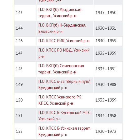
Усинский р-н
П.О. ВКП(б) Урадинская
143
1935–1950
террит., Усинский р-н
П.О. ВКП(б) Н-Бардинская,
144
1930–1931
Еловский р-н
146
П.О. КПСС РИК, Усинский р-н
1930–1959
П.О. КПСС РО МВД, Усинский
147
1935–1959
р-н
П.О. ВКП(б) Семеновская
148
1935–1951
террит., Усинский р-н
П.О. КПСС к-за "Верный путь",
149
1930–1988
Куединский р-н
П.О. КПСС Усинского РК
150
1935–1959
КПСС, Усинский р-н
П.О. КПСС Б-Кустовской МТС,
151
1934–1958
Усинский р-н
П.О. КПСС Б-Усинская террит.
152
1920–1972
Куединский р-н