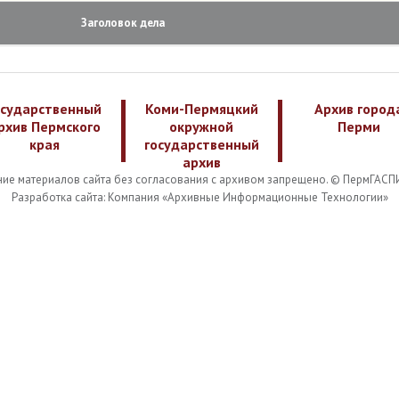
Заголовок дела
осударственный
Коми-Пермяцкий
Архив город
рхив Пермского
окружной
Перми
края
государственный
архив
ие материалов сайта без согласования с архивом запрещено. © ПермГАСП
Разработка сайта: Компания «Архивные Информационные Технологии»