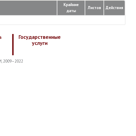
Крайние
Листов
Действия
даты
Государственные
а
услуги
И, 2009–2022