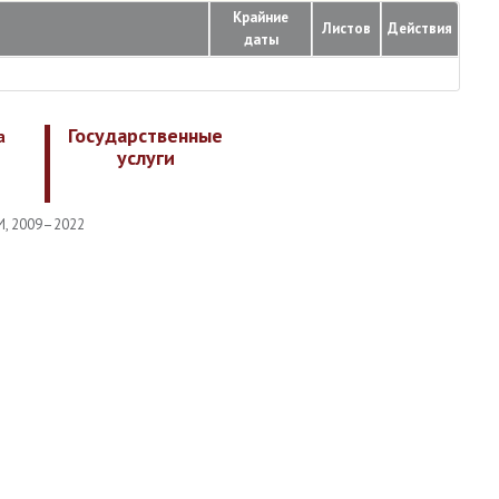
Крайние
Листов
Действия
даты
Государственные
а
услуги
И, 2009–2022