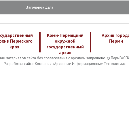
Заголовок дела
осударственный
Коми-Пермяцкий
Архив город
рхив Пермского
окружной
Перми
края
государственный
архив
ие материалов сайта без согласования с архивом запрещено. © ПермГАСП
Разработка сайта: Компания «Архивные Информационные Технологии»